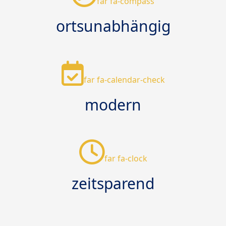
far fa-compass
ortsunabhängig
far fa-calendar-check
modern
far fa-clock
zeitsparend